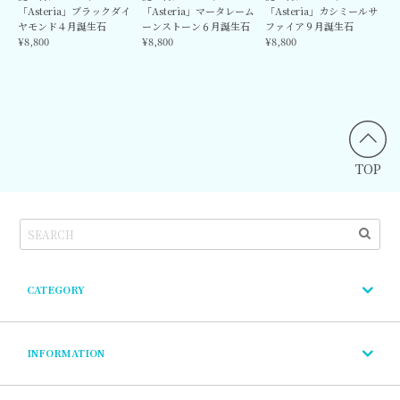
「Asteria」ブラックダイ
「Asteria」マータレーム
「Asteria」カシミールサ
ヤモンド４月誕生石
ーンストーン６月誕生石
ファイア９月誕生石
¥8,800
¥8,800
¥8,800
TOP
CATEGORY
INFORMATION