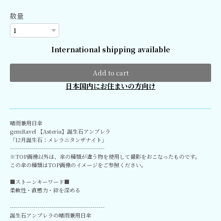
数量
International shipping available
Add to cart
日本国内にお住まいの方向け
晴雨兼用日傘
gemRavel 【Asteria】誕生石アンブレラ
「12月誕生石：メレラニタンザナイト｣
------------------------------------------------
※TOP画像以外は、傘の種類が違う物を使用して撮影をおこなったものです。
この傘の種類はTOP画像のイメージをご参照ください。
■ストーンキーワード■
柔軟性・直感力・絆を深める
------------------------------------------------
誕生石アンブレラの晴雨兼用日傘