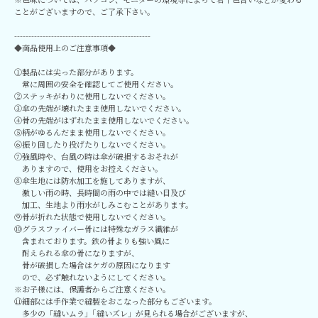
ことがございますので、ご了承下さい。
------------------------------------------------
◆商品使用上のご注意事項◆
①製品には尖った部分があります。
常に周囲の安全を確認してご使用ください。
②ステッキがわりに使用しないでください。
③傘の先端が壊れたまま使用しないでください。
④骨の先端がはずれたまま使用しないでください。
⑤柄がゆるんだまま使用しないでください。
⑥振り回したり投げたりしないでください。
⑦強風時や、台風の時は傘が破損するおそれが
ありますので、使用をお控えください。
⑧傘生地には防水加工を施してありますが、
激しい雨の時、長時間の雨の中では縫い目及び
加工、生地より雨水がしみこむことがあります。
⑨骨が折れた状態で使用しないでください。
⑩グラスファイバー骨には特殊なガラス繊維が
含まれております。鉄の骨よりも強い風に
耐えられる傘の骨になりますが、
骨が破損した場合はケガの原因になります
ので、必ず触れないようにしてください。
※お子様には、保護者からご注意ください。
⑪細部には手作業で縫製をおこなった部分もございます。
多少の「縫いムラ」｢縫いズレ」が見られる場合がございますが、