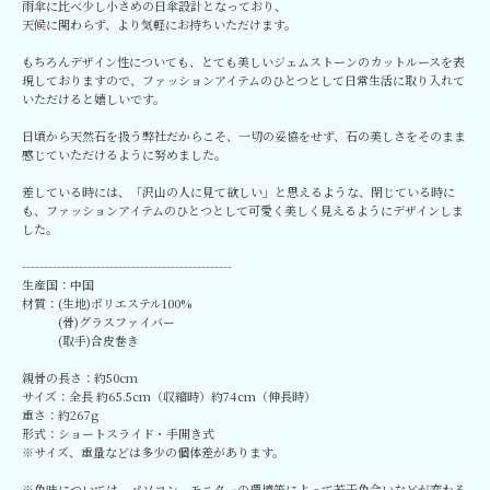
雨傘に比べ少し小さめの日傘設計となっており、
天候に関わらず、より気軽にお持ちいただけます。
もちろんデザイン性についても、とても美しいジェムストーンのカットルースを表
現しておりますので、ファッションアイテムのひとつとして日常生活に取り入れて
いただけると嬉しいです。
日頃から天然石を扱う弊社だからこそ、一切の妥協をせず、石の美しさをそのまま
感じていただけるように努めました。
差している時には、「沢山の人に見て欲しい」と思えるような、閉じている時に
も、ファッションアイテムのひとつとして可愛く美しく見えるようにデザインしま
した。
------------------------------------------------
生産国：中国
材質：(生地)ポリエステル100%
(骨)グラスファイバー
(取手)合皮巻き
親骨の長さ：約50cm
サイズ：全長 約65.5cm（収縮時）約74cm（伸長時）
重さ：約267g
形式：ショートスライド・手開き式
※サイズ、重量などは多少の個体差があります。
※色味については、パソコン、モニターの環境等によって若干色合いなどが変わる