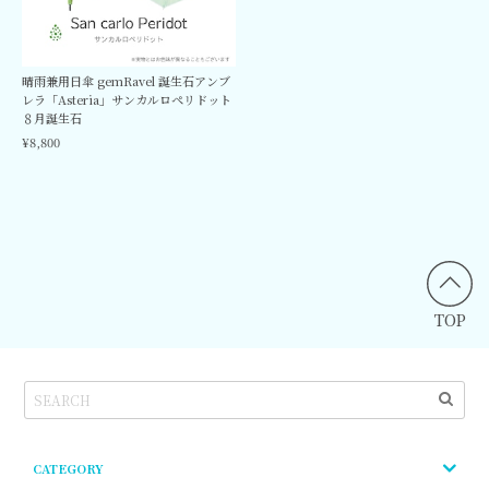
晴雨兼用日傘 gemRavel 誕生石アンブ
レラ「Asteria」サンカルロペリドット
８月誕生石
¥8,800
TOP
CATEGORY